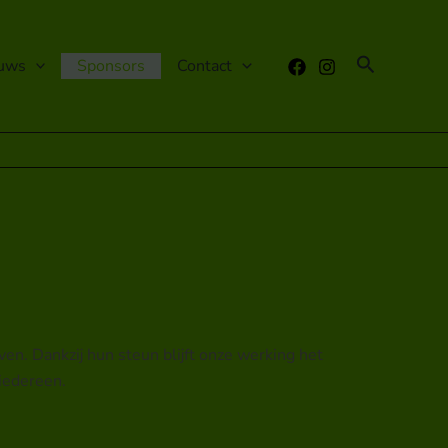
Zoeken
uws
Sponsors
Contact
en. Dankzij hun steun blijft onze werking het
 iedereen.