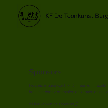
Spring
naar
KF De Toonkunst Ber
de
inhoud
Sponsors
De concertband van K.F. De Toonkunst dankt, n
hele jaar door vlot draaien en kunnen onze e
// Hier komen de sponsors //