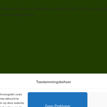
 bouwen aan een levendige muzikale traditie in Berg, mag alt
aties blijft klinken.
Toestemmingsbeheer
chnologieën zoals
rmee akkoord te
en op deze website.
Geen Probleem