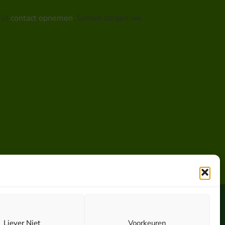
ijd
contact opnemen
. Samen zorgen we
Liever Niet
Voorkeuren