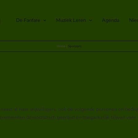
g
De Fanfare
Muziek Leren
Agenda
Nie
Home
Sponsors
aast al haar vrijwilligers, ook de volgende personen en bedrijv
venementen democratisch geprijsd en toegankelijk blijven voor