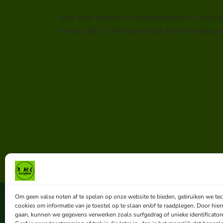
Wie onze fanfare wil ondersteunen en mee wil
ervoor dat De Toonkunst ook de komende gener
Om geen valse noten af te spelen op onze website te bieden, gebruiken we te
cookies om informatie van je toestel op te slaan en/of te raadplegen. Door hie
Contact
FAQ
Disclaimer
Privacybeleid
gaan, kunnen we gegevens verwerken zoals surfgedrag of unieke identificator