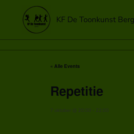
Spring
naar
KF De Toonkunst Ber
de
inhoud
« Alle Events
Repetitie
7 oktober @ 20:00
-
22:00