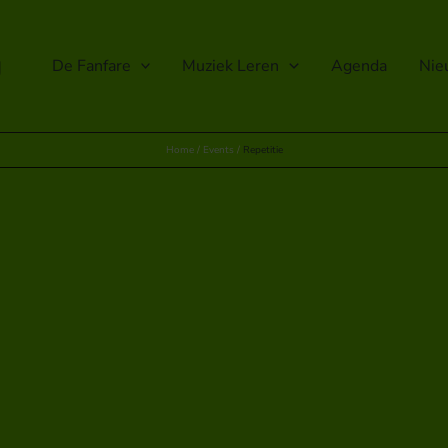
g
De Fanfare
Muziek Leren
Agenda
Nie
Home
Events
Repetitie